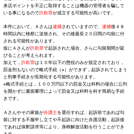
来店ポイントを不正に取得することは機器の管理者を騙して
いる事になるので
詐欺罪
が成立する可能性が高いです。
本件において、Ａさんは
逮捕
されていますので、
逮捕
後４８
時間以内に検察に送致され、その後最長２０日間の勾留に付
される可能性があります。
仮にＡさんが
詐欺罪
で起訴された場合、さらに勾留期間が延
びることが考えられます。
加えて，
詐欺罪
は１０年以下の懲役のみが規定されており，
罰金刑もないので略式手続（※）ができず，起訴されてしまう
と刑事手続きが長期化する可能性があります。
※略式手続とは，１００万円以下の罰金又は科料の場合に公判
を開かずに書面審理によって罰金又は科料を科す簡易な手続
きです。
Ａさんやその家族が
弁護士
を選任すれば、起訴前であれば勾
留に対する不服申し立てや不起訴に向けた弁護活動，起訴後
であれば保釈請求等により、身柄解放活動を行うことができ
ます。