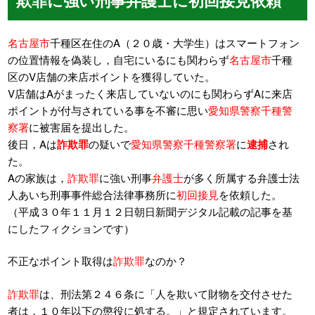
名古屋市
千種区在住のA（２０歳・大学生）はスマートフォン
の位置情報を偽装し，自宅にいるにも関わらず
名古屋市
千種
区のV店舗の来店ポイントを獲得していた。
V店舗はAがまったく来店していないのにも関わらずAに来店
ポイントが付与されている事を不審に思い
愛知県警察千種警
察署
に被害届を提出した。
後日，Aは
詐欺罪
の疑いで
愛知県警察千種警察署
に
逮捕
され
た。
Aの家族は，
詐欺罪
に強い刑事
弁護士
が多く所属する弁護士法
人あいち刑事事件総合法律事務所に
初回接見
を依頼した。
（平成３０年１１月１２日朝日新聞デジタル記載の記事を基
にしたフィクションです）
不正なポイント取得は
詐欺罪
なのか？
詐欺罪
は、刑法第２４６条に「人を欺いて財物を交付させた
者は，１０年以下の懲役に処する。」と規定されています。