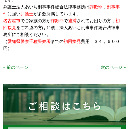
弁護士法人あいち刑事事件総合法律事務所は
詐欺罪
，
刑事事
件
に強い
弁護士
が多数所属しています。
名古屋市
でご家族の方が
詐欺罪
で
逮捕
されてお困りの方，
初
回接見
をご希望の方は弁護士法人あいち刑事事件総合法律事
務所にご相談ください。
（
愛知県警察千種警察署
までの
初回接見
費用 ３４，６００
円）
« 前のページ
次のページ »